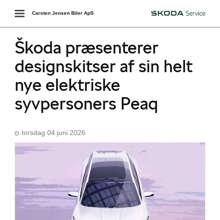
Toggle
Carsten Jensen Biler ApS
Škoda
navigation
Škoda præsenterer
designskitser af sin helt
nye elektriske
syvpersoners Peaq
torsdag 04 juni 2026
Škoda Danmarks