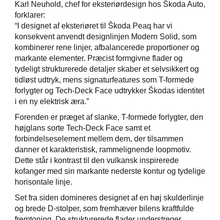
Karl Neuhold, chef for eksteriørdesign hos Škoda Auto,
forklarer:
“I designet af eksteriøret til Škoda Peaq har vi
konsekvent anvendt designlinjen Modern Solid, som
kombinerer rene linjer, afbalancerede proportioner og
markante elementer. Præcist formgivne flader og
tydeligt strukturerede detaljer skaber et selvsikkert og
tidløst udtryk, mens signaturfeatures som T-formede
forlygter og Tech-Deck Face udtrykker Škodas identitet
i en ny elektrisk æra.”
Forenden er præget af slanke, T-formede forlygter, den
højglans sorte Tech-Deck Face samt et
forbindelseselement mellem dem, der tilsammen
danner et karakteristisk, rammelignende loopmotiv.
Dette står i kontrast til den vulkansk inspirerede
kofanger med sin markante nederste kontur og tydelige
horisontale linje.
Set fra siden domineres designet af en høj skulderlinje
og brede D-stolper, som fremhæver bilens kraftfulde
fremtoning. De strukturerede flader understreger