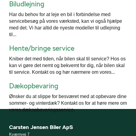
de
Biludlejning
Har du behov for at leje en bil i forbindelse med
ementer
servicebesøg på vores værksted, kan vi også hjælpe
med det. Vi har altid de nyeste modeller til udlejning
t
til...
e 5+
Hente/bringe service
ugtbilsattest
Kniber det med tiden, når bilen skal til service? Hos os
kan vi gøre det nemt og bekvemt for dig, når bilen skal
jem
til service. Kontakt os og hør nærmere om vores...
Dækopbevaring
Ønsker du at slippe for besværet med at opbevare dine
sommer- og vinterdæk? Kontakt os for at høre mere om
vores dækopbevaringsservice.
Carsten Jensen Biler ApS
Kværnvej 7