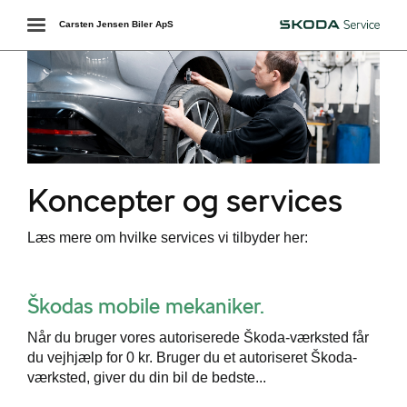
Toggle
Carsten Jensen Biler ApS
Škoda
navigation
Koncepter og services
services
Læs mere om hvilke services vi tilbyder her:
værkstedet
ct
Škodas mobile mekaniker.
Når du bruger vores autoriserede Škoda-værksted får
du vejhjælp for 0 kr. Bruger du et autoriseret Škoda-
de
værksted, giver du din bil de bedste...